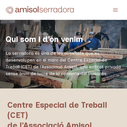
Vés
al
Main
contingut
Men
Qui som i d’on venim
La serradora és una de les activitats que es
desenvolupen en el marc del Centre Especial de
Treball (CET) de l’Associació Amisol, una entitat privada
sense ànim de lucre de la comarca del Solsonès.
Centre Especial de Treball
(CET)
de l’Associació Amisol